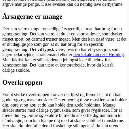
afgive mange penge. Disse øvelser kan du nemlig lave derhjemme.
Årsagerne er mange
Der kan være mange forskellige årsager til, at man har brug for en
genoptræning. Det kan være, at du er en sportsudøver, som dyrker
meget sport, og dermed træner meget. Men det kan også være, at det
er dit daglige job som gør, at du har brug for en specifik
genoptræning. Det vil typisk være, hvis du har et fysisk job, som
lagermedarbejder, skraldemand eller er
den lokale tømrer i Hørning
.
Men faktisk kan et stillesiddende job også lede til behov for
genoptræning. Det kan være et kontorarbejde, hvor du kan få
dårlige skuldre.
Overkroppen
For at styrke overkroppen kræver det først og fremmest, at du har
gode ryg- og mave muskler. Det er nemlig disse muskler, som holder
dig, oprejst og gør, at du kan holde den gode holdning. Mange
skader starter med dårlige rygmuskler, som giver rygskader. For at
træne din ryg, arme og skuldre burde du anskaffe dig minimum to
håndvægte, som kan hjælpe dig med at skabe stabilitet i musklerne.
Her skal du blot løfte dem i forskellige stillinger, så du kan træne