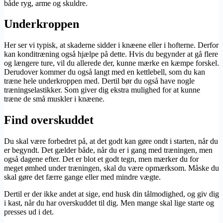
både ryg, arme og skuldre.
Underkroppen
Her ser vi typisk, at skaderne sidder i knæene eller i hofterne. Derfor
kan konditræning også hjælpe på dette. Hvis du begynder at gå flere
og længere ture, vil du allerede der, kunne mærke en kæmpe forskel.
Derudover kommer du også langt med en kettlebell, som du kan
træne hele underkroppen med. Dertil bør du også have nogle
træningselastikker. Som giver dig ekstra mulighed for at kunne
træne de små muskler i knæene.
Find overskuddet
Du skal være forbedret på, at det godt kan gøre ondt i starten, når du
er begyndt. Det gælder både, når du er i gang med træningen, men
også dagene efter. Det er blot et godt tegn, men mærker du for
meget ømhed under træningen, skal du være opmærksom. Måske du
skal gøre det færre gange eller med mindre vægte.
Dertil er der ikke andet at sige, end husk din tålmodighed, og giv dig
i kast, når du har overskuddet til dig. Men mange skal lige starte og
presses ud i det.