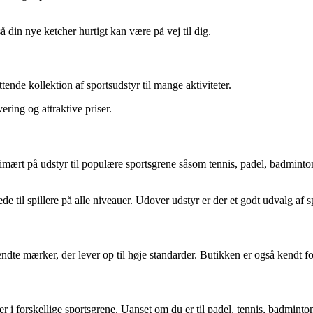
 din nye ketcher hurtigt kan være på vej til dig.
ende kollektion af sportsudstyr til mange aktiviteter.
ring og attraktive priser.
primært på udstyr til populære sportsgrene såsom tennis, padel, badminto
til spillere på alle niveauer. Udover udstyr er der et godt udvalg af spo
ndte mærker, der lever op til høje standarder. Butikken er også kendt for
r i forskellige sportsgrene. Uanset om du er til padel, tennis, badminton,